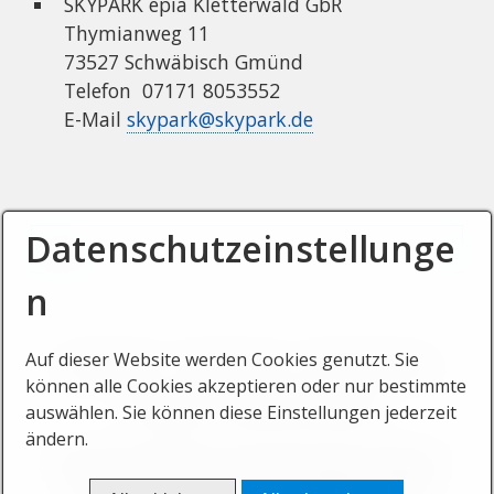
SKYPARK epia Kletterwald GbR
Thymianweg 11
73527 Schwäbisch Gmünd
Telefon 07171 8053552
E-Mail
skypark@skypark.de
Datenschutzeinstellunge
n
Auf dieser Website werden Cookies genutzt. Sie
Startseite
Impressum
Datenschutz
können alle Cookies akzeptieren oder nur bestimmte
Kontakt
Barrierefreihet
auswählen. Sie können diese Einstellungen jederzeit
ändern.
© 2026 SKYPARK epia Kletterwald.
Website
erstellt mit Zeta Producer Desktop CMS